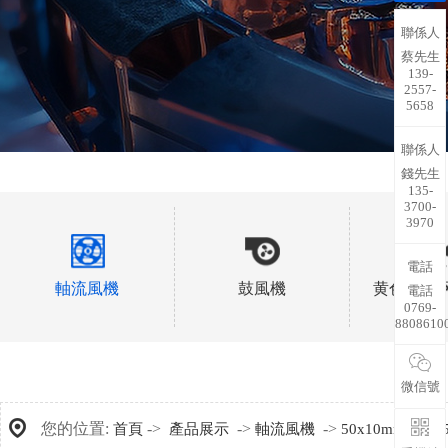
聯係人
蔡先生
139-
2557-
5658
聯係人
錢先生
135-
3700-
3970
電話
軸流風機
鼓風機
黄色抖音
電話
0769-
8808610
微信號
您的位置:
->
->
->
->
首頁
產品展示
軸流風機
50x10mm
A